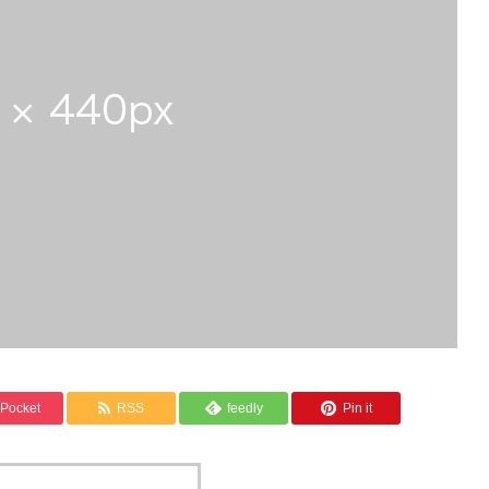
Pocket
RSS
feedly
Pin it