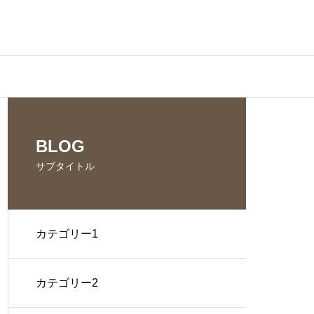
BLOG
サブタイトル
カテゴリー1
カテゴリー2