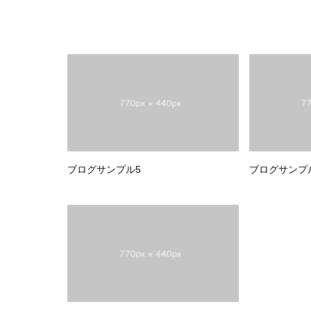
ブログサンプル5
ブログサンプ