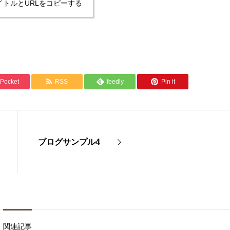
イトルとURLをコピーする
Pocket
RSS
feedly
Pin it
ブログサンプル4
関連記事