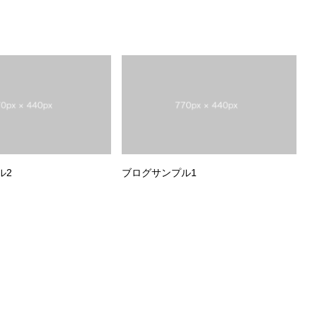
ル2
ブログサンプル1